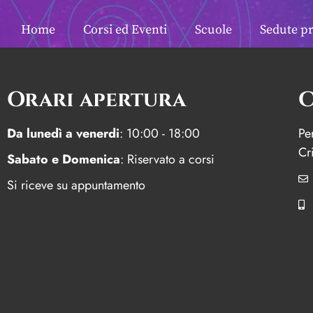
Giuliano Falcia
Home
Corsi ed Eventi
Scuole
Sedute pr
Orari apertura
C
Da lunedì a venerdi
: 10:00 - 18:00
Pe
Cri
Sabato e Domenica
: Riservato a corsi
Si riceve su appuntamento