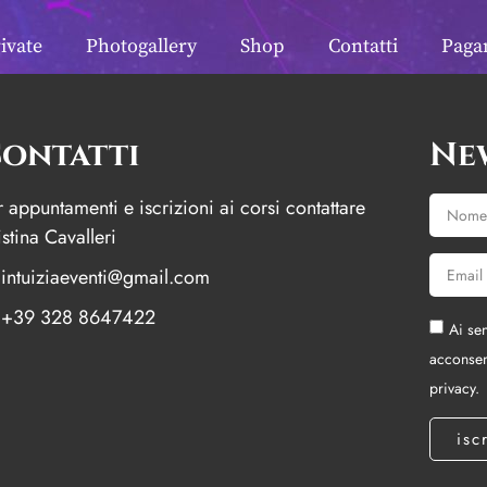
ni
ivate
Photogallery
Shop
Contatti
Pagam
ontatti
Ne
r appuntamenti e iscrizioni ai corsi contattare
stina Cavalleri
intuiziaeventi@gmail.com
+39 328 8647422
Ai sen
acconsen
privacy.
isc